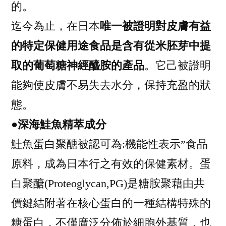
的。
迄今為止，在日本
唯一被證明對皮膚有益
的特定保健用途食品是含有從米胚芽中提
取的葡萄糖神經醯胺的產品
。它己被證明
能夠使皮膚不易失去水分，保持充盈的狀
態。
●
深海鮭魚精萃成分
鮭魚蛋白聚醣被認可為:機能性表示”食品
原料，成為日本行之有效的保健素材。蛋
白聚醣(Proteoglycan,PG)是糖胺聚藉由共
價鍵結附著在核心蛋白的一種結構特殊的
糖蛋白，不僅廣泛分佈於細胞外基質，也