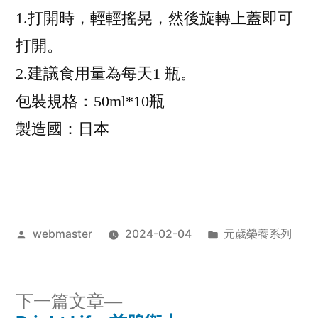
1.打開時，輕輕搖晃，然後旋轉上蓋即可
打開。
2.建議食用量為每天1 瓶。
包裝規格：50ml*10瓶
製造國：日本
作
分
webmaster
2024-02-04
元歲榮養系列
者:
類:
下
下一篇文章