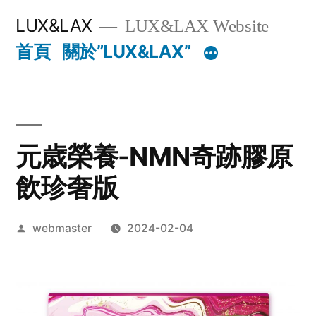
跳
LUX&LAX
LUX&LAX Website
至
首頁
關於”LUX&LAX”
主
要
內
元歳榮養-NMN奇跡膠原
容
飲珍奢版
作
webmaster
2024-02-04
者: