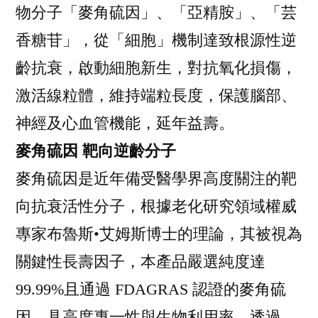
物分子「麥角硫因」、「亞精胺」、「芸
香糖苷」，從「細胞」機制達致根源性逆
齡抗衰，啟動細胞新生，對抗氧化損傷，
激活線粒體，維持端粒長度，保護腦部、
神經及心血管機能，延年益壽。
麥角硫因 靶向逆齡分子
麥角硫因是近年備受醫學界高度關注的靶
向抗衰活性分子，根據老化研究領域權威
專家布魯斯•艾姆斯博士的理論，其被視為
關鍵性長壽因子，本產品嚴選純度達
99.99%且通過 FDAGRAS 認證的麥角硫
因，具高度專一性與生物利用率，透過