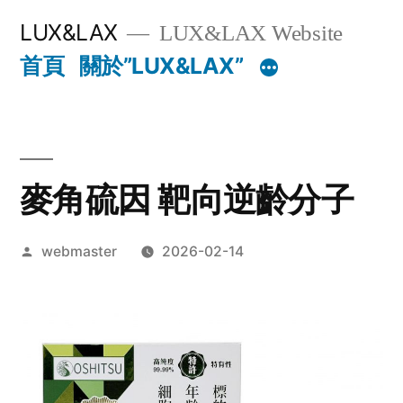
跳
LUX&LAX
LUX&LAX Website
至
首頁
關於”LUX&LAX”
主
要
內
麥角硫因 靶向逆齡分子
容
作
webmaster
2026-02-14
者: